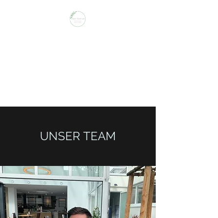
MARE NOSTRUM
Das Beste vom Mittelmeer und
mehr. Im
Gasthaus zum Lamm
UNSER TEAM